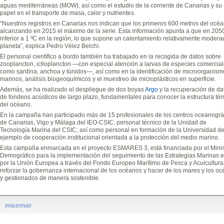
aguas mediterráneas (MOW), así como el estudio de la corriente de Canarias y su
papel en el transporte de masa, calor y nutrientes.
“Nuestros registros en Canarias nos indican que los primeros 600 metros del océ
alcanzando en 2015 el máximo de la serie. Esta información apunta a que en 2050
inferior a 1 ºC en la región, lo que supone un calentamiento relativamente modera
planeta”, explica Pedro Vélez Belchí.
El personal científico a bordo también ha trabajado en la recogida de datos sobre
zooplancton, ictioplancton —con especial atención a larvas de especies comercia
como sardina, anchoa y túnidos—, así como en la identificación de microorganism
marinos, análisis biogeoquímicos y el muestreo de microplásticos en superficie.
Además, se ha realizado el despliegue de dos boyas
Argo
y la recuperación de da
de fondeos acústicos de largo plazo, fundamentales para conocer la estructura té
del océano.
En la campaña han participado más de 15 profesionales de los centros oceanográ
de Canarias, Vigo y Málaga del IEO-CSIC; personal técnico de la Unidad de
Tecnología Marina del CSIC; así como personal en formación de la Universidad d
ejemplo de cooperación institucional orientada a la protección del medio marino.
Esta campaña enmarcada en el proyecto ESMARES 3, está financiada por el Minist
Demográfico para la implementación del seguimiento de las Estrategias Marinas e
por la Unión Europea a través del Fondo Europeo Marítimo de Pesca y Acuicultura
reforzar la gobernanza internacional de los océanos y hacer de los mares y los o
y gestionados de manera sostenible.
masmar