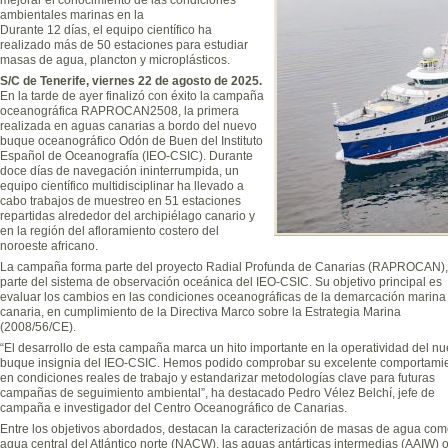
ambientales marinas en la
Durante 12 días, el equipo científico ha
realizado más de 50 estaciones para estudiar
masas de agua, plancton y microplásticos.
S/C de Tenerife, viernes 22 de agosto de 2025.
En la tarde de ayer finalizó con éxito la campaña
oceanográfica RAPROCAN2508, la primera
realizada en aguas canarias a bordo del nuevo
buque oceanográfico Odón de Buen del Instituto
Español de Oceanografía (IEO-CSIC). Durante
doce días de navegación ininterrumpida, un
equipo científico multidisciplinar ha llevado a
cabo trabajos de muestreo en 51 estaciones
repartidas alrededor del archipiélago canario y
en la región del afloramiento costero del
noroeste africano.
La campaña forma parte del proyecto Radial Profunda de Canarias (RAPROCAN),
parte del sistema de observación oceánica del IEO-CSIC. Su objetivo principal es
evaluar los cambios en las condiciones oceanográficas de la demarcación marina
canaria, en cumplimiento de la Directiva Marco sobre la Estrategia Marina
(2008/56/CE).
“El desarrollo de esta campaña marca un hito importante en la operatividad del n
buque insignia del IEO-CSIC. Hemos podido comprobar su excelente comportami
en condiciones reales de trabajo y estandarizar metodologías clave para futuras
campañas de seguimiento ambiental”, ha destacado Pedro Vélez Belchí, jefe de
campaña e investigador del Centro Oceanográfico de Canarias.
Entre los objetivos abordados, destacan la caracterización de masas de agua com
agua central del Atlántico norte (NACW), las aguas antárticas intermedias (AAIW) o