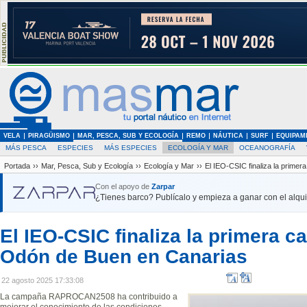
VELA
PIRAGÜISMO
MAR, PESCA, SUB Y ECOLOGÍA
REMO
NÁUTICA
SURF
EQUIPAM
MÁS PESCA
ESPECIES
MÁS ESPECIES
ECOLOGÍA Y MAR
OCEANOGRAFÍA
Portada
››
Mar, Pesca, Sub y Ecología
››
Ecología y Mar
››
El IEO-CSIC finaliza la prime
Con el apoyo de
Zarpar
¿Tienes barco? Publícalo y empieza a ganar con el alquil
El IEO-CSIC finaliza la primera 
Odón de Buen en Canarias
22 agosto 2025 17:33:08
La campaña RAPROCAN2508 ha contribuido a
mejorar el conocimiento de las condiciones