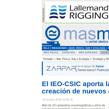
VELA
PIRAGÜISMO
MAR, PESCA, SUB Y ECOLOGÍA
MÁS PESCA
ESPECIES
MÁS ESPECIES
ECOL
Portada
››
Mar, Pesca, Sub y Ecología
››
Ecología y M
Con el apoyo de
Zarpar
¿Tienes barco? Publícalo
El IEO-CSIC aporta la
creación de nuevos 
22 octubre 2025 10:56:18
Más de 20 campañas oceanográficas y años de
estudio han permitido cartografiar y caracterizar