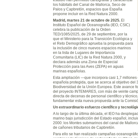
los hábitats del Canal de Mallorca, Seco de
Palos y Capbretón, espacios que España
propone incluir en la Red Natura 2000.
Madrid, martes 21 de octubre de 2025.
El
Instituto Español de Oceanografía (IEO, CSIC)
celebra la publicación de la Orden
TED/1085/2025, de 29 de septiembre, por la
que el Ministerio para la Transición Ecológica y
el Reto Demográfico aprueba la propuesta para
la inclusión de cinco nuevos espacios marinos
en la lista de Lugares de Importancia
Comunitaria (LIC) de la Red Natura 2000, y
declara además una Zona de Especial
Protección para las Aves (ZEPA) en aguas
marinas españolas.
Esta ampliación —que incorpora casi 1,7 millones 
española protegida, que se acerca al objetivo de
Biodiversidad de la Unión Europea. Este avance fo
del proyecto INTEMARES, con más de veinte campañ
directa de decenas de personal científico y técnico
fundamentar esta nueva propuesta ante la Comisi
Un extraordinario esfuerzo científico y tecnológi
A lo largo de la última década, el IEO ha desplega
marino bajo jurisdicción del Estado español, inclu
2000: los Montes submarinos del canal de Mallor
de cañones tributarios de Capbretón.
Para ello se han realizado campañas oceanográfi