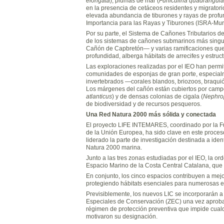
elongata
), plumas de mar (
Funiculina quadrangula
en la presencia de cetáceos residentes y migrato
elevada abundancia de tiburones y rayas de prof
Importancia para las Rayas y Tiburones (ISRA-Mur
Por su parte, el Sistema de Cañones Tributarios de
de los sistemas de cañones submarinos más singul
Cañón de Capbretón— y varias ramificaciones que 
profundidad, alberga hábitats de arrecifes y estruc
Las exploraciones realizadas por el IEO han permiti
comunidades de esponjas de gran porte, especialm
invertebrados —corales blandos, briozoos, braqui
Los márgenes del cañón están cubiertos por campos
atlanticus
) y de densas colonias de cigala (
Nephro
de biodiversidad y de recursos pesqueros.
Una Red Natura 2000 más sólida y conectada
El proyecto LIFE INTEMARES, coordinado por la F
de la Unión Europea, ha sido clave en este proceso
liderado la parte de investigación destinada a ident
Natura 2000 marina.
Junto a las tres zonas estudiadas por el IEO, la o
Espacio Marino de la Costa Central Catalana, que
En conjunto, los cinco espacios contribuyen a mejo
protegiendo hábitats esenciales para numerosas e
Previsiblemente, los nuevos LIC se incorporarán a 
Especiales de Conservación (ZEC) una vez aprobad
régimen de protección preventiva que impide cualqui
motivaron su designación.