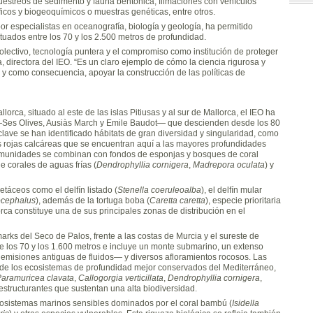
uestreos de sedimento y fauna bentónica, filmaciones con vehículos
cos y biogeoquímicos o muestras genéticas, entre otros.
or especialistas en oceanografía, biología y geología, ha permitido
ituados entre los 70 y los 2.500 metros de profundidad.
olectivo, tecnología puntera y el compromiso como institución de proteger
, directora del IEO. “Es un claro ejemplo de cómo la ciencia rigurosa y
y como consecuencia, apoyar la construcción de las políticas de
ca, situado al este de las islas Pitiusas y al sur de Mallorca, el IEO ha
Ses Olives, Ausiàs March y Emile Baudot— que descienden desde los 80
lave se han identificado hábitats de gran diversidad y singularidad, como
as rojas calcáreas que se encuentran aquí a las mayores profundidades
comunidades se combinan con fondos de esponjas y bosques de coral
de corales de aguas frías (
Dendrophyllia cornigera
,
Madrepora oculata
) y
táceos como el delfín listado (
Stenella coeruleoalba
), el delfín mular
ocephalus
), además de la tortuga boba (
Caretta caretta
), especie prioritaria
ca constituye una de sus principales zonas de distribución en el
s del Seco de Palos, frente a las costas de Murcia y el sureste de
 los 70 y los 1.600 metros e incluye un monte submarino, un extenso
misiones antiguas de fluidos— y diversos afloramientos rocosos. Las
s de los ecosistemas de profundidad mejor conservados del Mediterráneo,
aramuricea clavata
,
Callogorgia verticillata
,
Dendrophyllia cornigera
,
tructurantes que sustentan una alta biodiversidad.
osistemas marinos sensibles dominados por el coral bambú (
Isidella