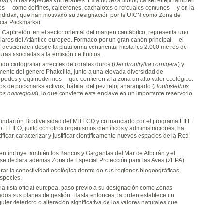
ris
) y otras especies vulnerables. Esta riqueza biológica se refleja también
rios —como delfines, calderones, cachalotes o rorcuales comunes— y en la
undidad, que han motivado su designación por la UICN como Zona de
cia Pockmarks).
 Capbretón, en el sector oriental del margen cantábrico, representa uno
ares del Atlántico europeo. Formado por un gran cañón principal —el
descienden desde la plataforma continental hasta los 2.000 metros de
turas asociadas a la emisión de fluidos.
do cartografiar arrecifes de corales duros (
Dendrophyllia cornigera
) y
ente del género Phakellia, junto a una elevada diversidad de
ópodos y equinodermos— que confieren a la zona un alto valor ecológico.
 de pockmarks activos, hábitat del pez reloj anaranjado (
Hoplostethus
ps norvegicus
), lo que convierte este enclave en un importante reservorio
undación Biodiversidad del MITECO y cofinanciado por el programa LIFE
. El IEO, junto con otros organismos científicos y administraciones, ha
ificar, caracterizar y justificar científicamente nuevos espacios de la Red
rden incluye también los Bancos y Gargantas del Mar de Alborán y el
 se declara además Zona de Especial Protección para las Aves (ZEPA).
rar la conectividad ecológica dentro de sus regiones biogeográficas,
species.
la lista oficial europea, paso previo a su designación como Zonas
os sus planes de gestión. Hasta entonces, la orden establece un
er deterioro o alteración significativa de los valores naturales que