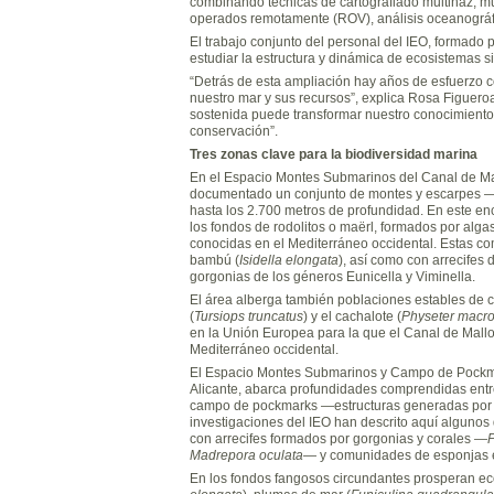
combinando técnicas de cartografiado multihaz, m
operados remotamente (ROV), análisis oceanográfi
El trabajo conjunto del personal del IEO, formado p
estudiar la estructura y dinámica de ecosistemas s
“Detrás de esta ampliación hay años de esfuerzo c
nuestro mar y sus recursos”, explica Rosa Figueroa
sostenida puede transformar nuestro conocimiento 
conservación”.
Tres zonas clave para la biodiversidad marina
En el Espacio Montes Submarinos del Canal de Mallor
documentado un conjunto de montes y escarpes —
hasta los 2.700 metros de profundidad. En este enc
los fondos de rodolitos o maërl, formados por alg
conocidas en el Mediterráneo occidental. Estas 
bambú (
Isidella elongata
), así como con arrecifes 
gorgonias de los géneros Eunicella y Viminella.
El área alberga también poblaciones estables de ce
(
Tursiops truncatus
) y el cachalote (
Physeter macr
en la Unión Europea para la que el Canal de Mallor
Mediterráneo occidental.
El Espacio Montes Submarinos y Campo de Pockmark
Alicante, abarca profundidades comprendidas entre
campo de pockmarks —estructuras generadas por e
investigaciones del IEO han descrito aquí alguno
con arrecifes formados por gorgonias y corales —
P
Madrepora oculata
— y comunidades de esponjas es
En los fondos fangosos circundantes prosperan ec