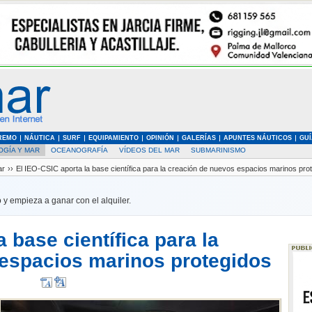
REMO
NÁUTICA
SURF
EQUIPAMIENTO
OPINIÓN
GALERÍAS
APUNTES NÁUTICOS
GUÍ
OGÍA Y MAR
OCEANOGRAFÍA
VÍDEOS DEL MAR
SUBMARINISMO
ar
››
El IEO-CSIC aporta la base científica para la creación de nuevos espacios marinos pro
 y empieza a ganar con el alquiler.
 base científica para la
espacios marinos protegidos