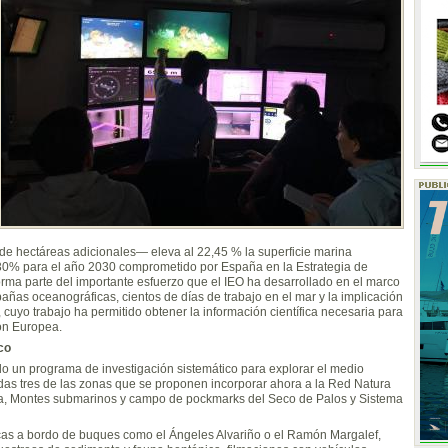
de hectáreas adicionales— eleva al 22,45 % la superficie marina
l 30% para el año 2030 comprometido por España en la Estrategia de
rma parte del importante esfuerzo que el IEO ha desarrollado en el marco
as oceanográficas, cientos de días de trabajo en el mar y la implicación
, cuyo trabajo ha permitido obtener la información científica necesaria para
ón Europea.
co
do un programa de investigación sistemático para explorar el medio
idas tres de las zonas que se proponen incorporar ahora a la Red Natura
ca, Montes submarinos y campo de pockmarks del Seco de Palos y Sistema
cas a bordo de buques como el Ángeles Alvariño o el Ramón Margalef,