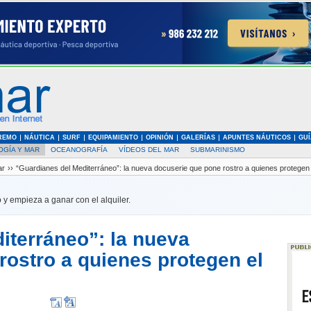
REMO
NÁUTICA
SURF
EQUIPAMIENTO
OPINIÓN
GALERÍAS
APUNTES NÁUTICOS
GUÍ
OGÍA Y MAR
OCEANOGRAFÍA
VÍDEOS DEL MAR
SUBMARINISMO
ar
››
“Guardianes del Mediterráneo”: la nueva docuserie que pone rostro a quienes protegen e
 y empieza a ganar con el alquiler.
iterráneo”: la nueva
rostro a quienes protegen el