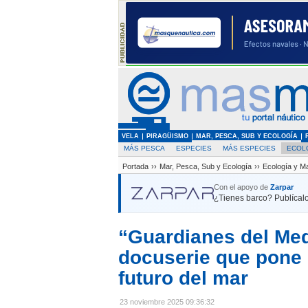
VELA
PIRAGÜISMO
MAR, PESCA, SUB Y ECOLOGÍA
MÁS PESCA
ESPECIES
MÁS ESPECIES
ECOL
Portada
››
Mar, Pesca, Sub y Ecología
››
Ecología y M
Con el apoyo de
Zarpar
¿Tienes barco? Publícalo
“Guardianes del Med
docuserie que pone 
futuro del mar
23 noviembre 2025 09:36:32