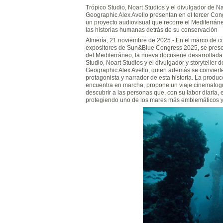
Trópico Studio, Noart Studios y el divulgador de Na
Geographic Alex Avello presentan en el tercer C
un proyecto audiovisual que recorre el Mediterrá
las historias humanas detrás de su conservación
Almería, 21 noviembre de 2025.- En el marco de c
expositores de Sun&Blue Congress 2025, se pres
del Mediterráneo, la nueva docuserie desarrollada
Studio, Noart Studios y el divulgador y storyteller 
Geographic Alex Avello, quien además se conviert
protagonista y narrador de esta historia. La produc
encuentra en marcha, propone un viaje cinematogr
descubrir a las personas que, con su labor diaria, 
protegiendo uno de los mares más emblemáticos y f