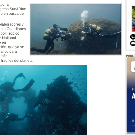
tional
ongreso Sun&Blue
neo en busca de
olaboradores y
enta Guardianes
 por Trópico
de National
e en
ción, que ya se
áfico para
están
rágiles del planeta.