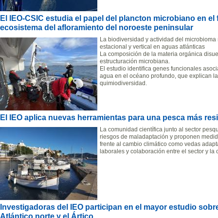
El IEO-CSIC estudia el papel del plancton microbiano en el
ecosistema del afloramiento del noroeste peninsular
La biodiversidad y actividad del microbioma
estacional y vertical en aguas atlánticas
La composición de la materia orgánica disuel
estructuración microbiana.
El estudio identifica genes funcionales aso
agua en el océano profundo, que explican la 
quimiodiversidad.
El IEO aplica nuevas herramientas para una pesca más resil
La comunidad científica junto al sector pesqu
riesgos de maladaptación y proponen medidas
frente al cambio climático como vedas adapta
laborales y colaboración entre el sector y la 
Investigadoras del IEO participan en el mayor estudio sobr
Atlántico norte y el Ártico