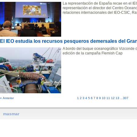
La representación de España recae en el IE
representación el director del Centro Ocean
relaciones internacionales del IEO-CSIC, Ra
El IEO estudia los recursos pesqueros demersales del Gr
A bordo del buque oceanográfico Vizconde d
edición de la campaña Flemish Cap
« Anterior
1
2
3
4
5
6
7
8
9
10
11
12
13
...
307
masmar