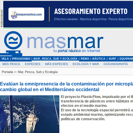
VELA
PIRAGÜISMO
MAR, PESCA, SUB Y ECOLOGÍA
REMO
NÁUTICA
SURF
EQUIPAM
MÁS PESCA
ESPECIES
MÁS ESPECIES
ECOLOGÍA Y MAR
OCEANOGRAFÍA
Portada
››
Mar, Pesca, Sub y Ecología
Evalúan la omnipresencia de la contaminación por microplá
cambio global en el Mediterráneo occidental
El proyecto PlasticFlow, impulsado por el I
transferencia de plásticos entre hábitats 
efectos en el medio marino.
El uso de la tecnología espacial permitirá 
estado ambiental marino, optimizando recu
políticas de conservación.