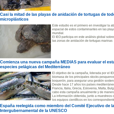
Casi la mitad de las playas de anidación de tortugas de t
microplásticos
Este estudio es el primero en investigar la a
espacial de estos contaminantes en las playa
mundial.
El IEO participa en este análisis global sobr
las zonas de anidación de tortugas marinas
Comienza una nueva campaña MEDIAS para evaluar el esta
especies pelágicas del Mediterráneo
El objetivo de la campaña, liderada por el I
biomasa de los principales stocks pesqueros
boquerón, para asegurar una gestión sosteni
Desde hace 17 años los países mediterráneo
Francia, Italia, Grecia, Eslovenia, Malta, Bu
cabo esta campaña anualmente y de manera
La información obtenida, junto a muestreos de
los equipos científicos en los correspondien
España reelegida como miembro del Comité Ejecutivo de l
Intergubernamental de la UNESCO