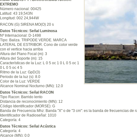
EXTREMO
Número nacional: 00425
Latitud: 43 19,543N
Longitud: 002 24,944W
RACON (G) SIRENA MO(O) 20 s
Datos Técnicos: Señal Luminosa
Nº Internacional: D-1498
Tipo: Baliza. TRIPODE VERDE. MARCA
LATERAL DE ESTRIBOR. Cono de color verde
con el vertice hacia arriba
Altura del Plano Focal (m): 3
Altura del Soporte (m): 15
Características de la Luz: L 0 5 oc 1 0 L 0 5 oc 1
0 L 0 5 oc 4 5
Ritmo de la Luz: GpD(3)
Periodo de la luz (s): 8.0
Color de la Luz: VERDE
Alcance Nominal Nocturno (MN): 12.0
Datos Técnicos: Señal RACON
Tipo Racon: Barrido lento
Distancia de reconocimiento (MN): 12
Código Identificador (MORSE): G
Banda de Frecuencia Mhz: Banda "X" o de "3 cm": es la banda de frecuencias de ra
Identificador de Radioseñal: 1010
Categoría: 4
Datos Técnicos: Señal Acústica
Categoría: 4
Alcance (MN): 0.0