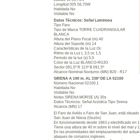
Longitud 005 56,70W
Habitada No
Visitable No
Datos Técnicos: Señal Luminosa
Tipo Faro
Tipo de Marca TORRE CUADRANGULAR
BLANCA
Altura del Plano Focal (m) 40
Altura del Soporte (m) 14
Características de la Luz Oc
Ritmo de la Luz L 3,5 oc 1,5
Periodo de la luz (s) 5.0
Color de la Luz BLANCO-ROJO
Sector 091,5º R 113º B 091,5º
Alcance Nominal Nocturno (MN) B20 - R17
SIRENA A 190 m. AL 336º DE LA 02100
Número Nacional 02100.1
Habitada No
Visitable No
Notas SIRENA MORSE (A) 30s
Datos Técnicos: Señal Acústica Tipo Sirena
Alcance (MN) 17
El Faro de Avilés o Faro de San Juan, está situado e
San Juan de Nieva (Gozón).
En funcionamiento desde 1863 y electrificado en 
Tiene una altura de 40 m sobre el nivel del mar y 1
En las proximidades del emplazamiento del actual f
ataques de corsarios ingleses.