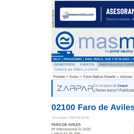
VELA
PIRAGÜISMO
MAR, PESCA, SUB Y ECOLOGÍA
DERROTEROS
PUERTOS
FAROS-BALIZAS ESPA
CONOCE EN VÍDEO LA COSTA
Portada
››
Guías
››
Faros-Balizas España
››
Asturias
Con el apoyo de
Zarpar
¿Tienes barco? Publícalo
02100 Faro de Avile
20 octubre 2009 09:24:45
FARO DE AVILES
Nº Internacional D-1630
Latitud 43 35,70N