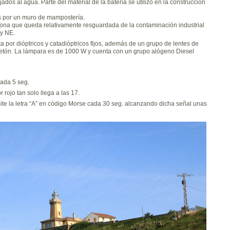
ados al agua. Parte del material de la batería se utilizó en la construcción
s por un muro de mampostería.
zona que queda relativamente resguardada de la contaminación industrial
 y NE.
 por dióptricos y catadióptricos fijos, además de un grupo de lentes de
 Petón. La lámpara es de 1000 W y cuenta con un grupo alógeno Diesel
cada 5 seg.
 rojo tan solo llega a las 17.
e la letra “A” en código Morse cada 30 seg. alcanzando dicha señal unas