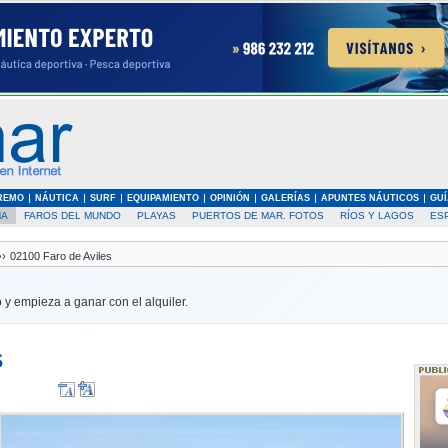
REMO
NÁUTICA
SURF
EQUIPAMIENTO
OPINIÓN
GALERÍAS
APUNTES NÁUTICOS
GUÍ
ÑA
FAROS DEL MUNDO
PLAYAS
PUERTOS DE MAR. FOTOS
RÍOS Y LAGOS
ES
››
02100 Faro de Aviles
 y empieza a ganar con el alquiler.
s