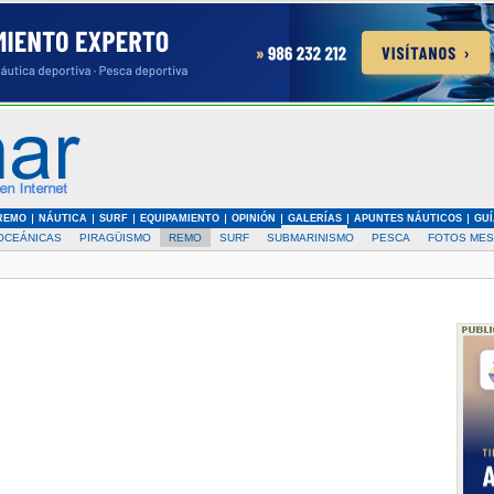
REMO
NÁUTICA
SURF
EQUIPAMIENTO
OPINIÓN
GALERÍAS
APUNTES NÁUTICOS
GUÍ
OCEÁNICAS
PIRAGÜISMO
REMO
SURF
SUBMARINISMO
PESCA
FOTOS MES