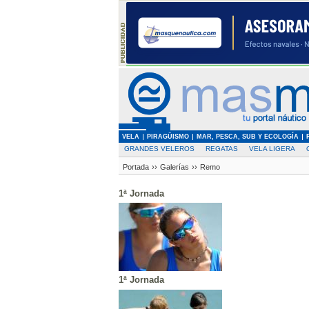
VELA
PIRAGÜISMO
MAR, PESCA, SUB Y ECOLOGÍA
GRANDES VELEROS
REGATAS
VELA LIGERA
Portada
››
Galerías
››
Remo
1ª Jornada
1ª Jornada