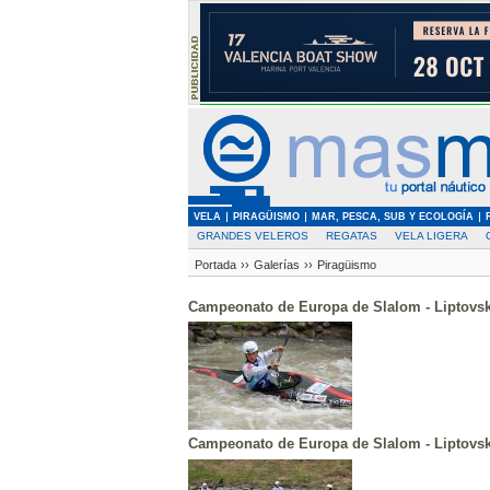
VELA
PIRAGÜISMO
MAR, PESCA, SUB Y ECOLOGÍA
GRANDES VELEROS
REGATAS
VELA LIGERA
Portada
››
Galerías
››
Piragüismo
Campeonato de Europa de Slalom - Liptovsk
Campeonato de Europa de Slalom - Liptovsk