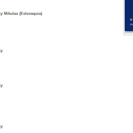
y Mikulas (Eslovaquia)
ky
ky
ky