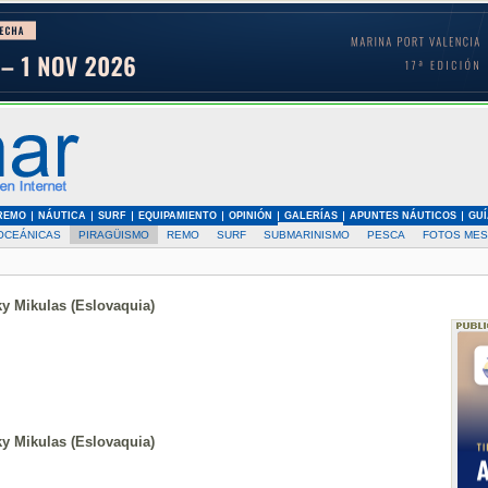
REMO
NÁUTICA
SURF
EQUIPAMIENTO
OPINIÓN
GALERÍAS
APUNTES NÁUTICOS
GUÍ
OCEÁNICAS
PIRAGÜISMO
REMO
SURF
SUBMARINISMO
PESCA
FOTOS MES
y Mikulas (Eslovaquia)
y Mikulas (Eslovaquia)