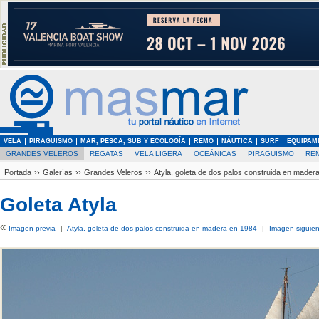
VELA
PIRAGÜISMO
MAR, PESCA, SUB Y ECOLOGÍA
REMO
NÁUTICA
SURF
EQUIPAM
GRANDES VELEROS
REGATAS
VELA LIGERA
OCEÁNICAS
PIRAGÜISMO
RE
Portada
››
Galerías
››
Grandes Veleros
››
Atyla, goleta de dos palos construida en mader
Goleta Atyla
«
Imagen previa
|
Atyla, goleta de dos palos construida en madera en 1984
|
Imagen siguien