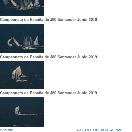
Campeonato de España de J80 Santander Junio 2019
Campeonato de España de J80 Santander Junio 2019
Campeonato de España de J80 Santander Junio 2019
« Anterior
1
2
3
4
5
6
7
8
9
10
11
12
...
624