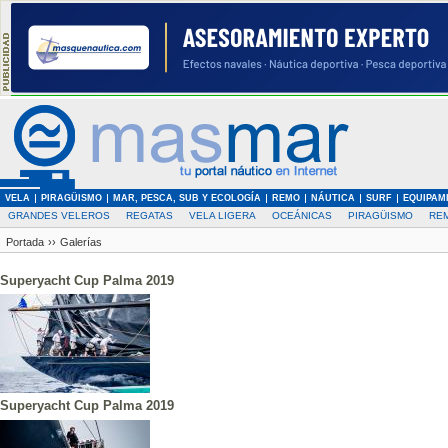
VELA
PIRAGÜISMO
MAR, PESCA, SUB Y ECOLOGÍA
REMO
NÁUTICA
SURF
EQUIPAM
GRANDES VELEROS
REGATAS
VELA LIGERA
OCEÁNICAS
PIRAGÜISMO
RE
Portada
››
Galerías
Superyacht Cup Palma 2019
Superyacht Cup Palma 2019