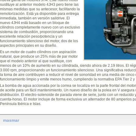
sustituye al anterior modelo 4JH3 pero tiene las
mismas medidas que su antecesor, facilitando la
remotorización. Está ya disponible para entrega
inmediata, también en versión saildrive. El
nuevo 4JH4 está basado en un bloque de
cilindros completamente nuevo con un exclusivo
sistema de combustión, proporcionando una
excelente relación peso/potencia y un
funcionamiento silencioso del motor, dos de los
aspectos principales en su diseño.
Es un motor de cuatro cilindros con aspiración
natural, que produce un 25% más de par motor
que el modelo anterior al que sustituye, con
menos de un 10% de aumento en su cilindrada, siendo ahora de 2.19 litros. El ré
3.000 rpm, proporcionando un funcionamiento silencioso. Una significativa reducci
la toma de aire contribuyen a reducir el nivel de sonoridad en una media de cinco
funcionamiento limpio y emite menos humo, cumpliendo la normativa EPA Tier 2 
La bomba de agua accionada por la correa se localiza en la parte frontal del motor,
de aceite para un fácil mantenimiento. Un nuevo diseño de la polea en V asegura u
distribución. El electro-solenoide de parada viene de serie, junto con un reducido 
cuenta-horas. El motor incluye de forma exclusiva un alternador de 80 amperios pa
Península Ibérica e Islas.
masmar