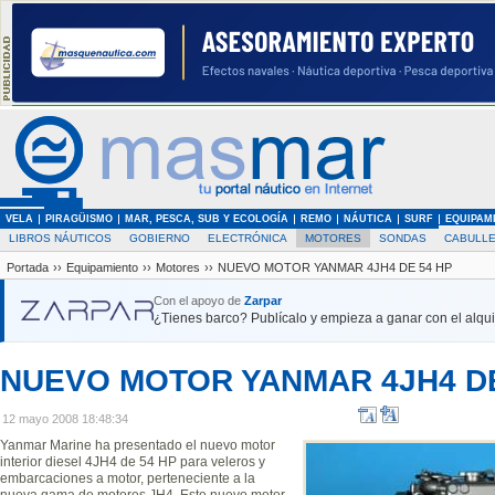
VELA
PIRAGÜISMO
MAR, PESCA, SUB Y ECOLOGÍA
REMO
NÁUTICA
SURF
EQUIPAM
LIBROS NÁUTICOS
GOBIERNO
ELECTRÓNICA
MOTORES
SONDAS
CABULLE
Portada
››
Equipamiento
››
Motores
››
NUEVO MOTOR YANMAR 4JH4 DE 54 HP
Con el apoyo de
Zarpar
¿Tienes barco? Publícalo y empieza a ganar con el alquil
NUEVO MOTOR YANMAR 4JH4 DE
12 mayo 2008 18:48:34
Yanmar Marine ha presentado el nuevo motor
interior diesel 4JH4 de 54 HP para veleros y
embarcaciones a motor, perteneciente a la
nueva gama de motores JH4. Este nuevo motor