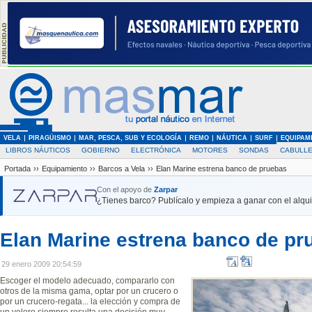
VELA
PIRAGÜISMO
MAR, PESCA, SUB Y ECOLOGÍA
REMO
NÁUTICA
SURF
EQUIPAM
LIBROS NÁUTICOS
GOBIERNO
ELECTRÓNICA
MOTORES
SONDAS
CABULLE
Portada
››
Equipamiento
››
Barcos a Vela
››
Elan Marine estrena banco de pruebas
Con el apoyo de
Zarpar
¿Tienes barco? Publícalo y empieza a ganar con el alquil
Elan Marine estrena banco de pr
29 enero 2009 20:54:59
Escoger el modelo adecuado, compararlo con
otros de la misma gama, optar por un crucero o
por un crucero-regata... la elección y compra de
un velero siempre resulta una decisión muy