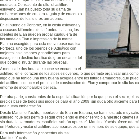
meditada. Consciente de ello, el astillero
esloveno Elan ha puesto toda su gama de
embarcaciones de crucero-regata y de crucero a
disposición de los futuros armadores.
En el puerto de Portoroz, en la costa eslovena y
a escasos kilómetros de la frontera italiana, los
clientes de Elan pueden probar cualquiera de
los modelos Elan e Impression de la marca.
Elan ha escogido para esta nueva base náutica
Portoroz, uno de los puertos del Adriático con
mejores instalaciones y condiciones para
navegar, un destino turístico de gran encanto del
que poder disfrutar durante las pruebas.
A menos de dos horas de coche se encuentra el
astillero, en el corazón de los alpes eslovenos, lo que permite organizar una com
algo que ha tenido una muy buena acogida entre los futuros armadores, que puede
del astillero, conocer el proceso de construcción de Elan y comprobar in situ las ca
entorno de incomparable belleza.
Por otra parte, consicientes de la especial situación por la que pasa el sector, el 
precios base de todos sus modelos para el año 2009, sin duda otro aliciente para 
una nueva embarcación.
Desde Marítimo Yachts, importador de Elan en España, se han mostrado muy satisfe
astillero, “que nos permite seguir ofreciendo el mejor servicio a nuestros clientes
sin duda los armadores españoles sabrán apreciar”. Marítimo Yachts ofrece además
en Portoroz y visitar el astillero acompañados por un miembro de su equipo, que 
Para más información y concertas visitas:
Maritimo Yachts