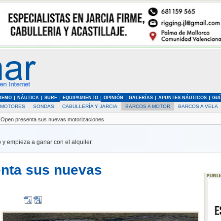
REMO
NÁUTICA
SURF
EQUIPAMIENTO
OPINIÓN
GALERÍAS
APUNTES NÁUTICOS
GUÍ
MOTORES
SONDAS
CABULLERÍA Y JARCIA
BARCOS A MOTOR
BARCOS A VELA
 Open presenta sus nuevas motorizaciones
 y empieza a ganar con el alquiler.
enta sus nuevas