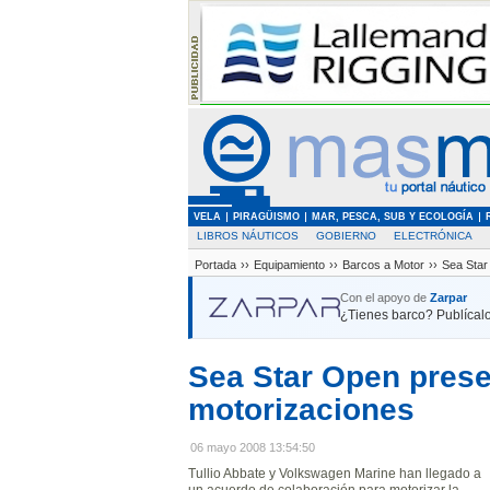
VELA
PIRAGÜISMO
MAR, PESCA, SUB Y ECOLOGÍA
LIBROS NÁUTICOS
GOBIERNO
ELECTRÓNICA
Portada
››
Equipamiento
››
Barcos a Motor
››
Sea Star
Con el apoyo de
Zarpar
¿Tienes barco? Publícalo
Sea Star Open pres
motorizaciones
06 mayo 2008 13:54:50
Tullio Abbate y Volkswagen Marine han llegado a
un acuerdo de colaboración para motorizar la