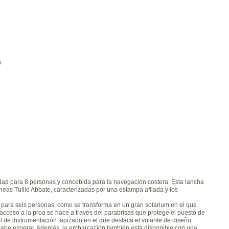
)
dad para 8 personas y concebida para la navegación costera. Esta lancha
íneas Tullio Abbate, caracterizadas por una estampa afilada y los
e para seis personas, como se transforma en un gran solarium en el que
acceso a la proa se hace a través del parabrisas que protege el puesto de
l de instrumentación tapizado en el que destaca el volante de diseño
o cabe esperar. Además, la embarcación también está disponible con una