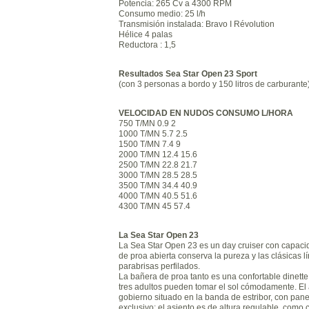
Potencia: 265 Cv a 4300 RPM
Consumo medio: 25 l/h
Transmisión instalada: Bravo I Révolution
Hélice 4 palas
Reductora : 1,5
Resultados Sea Star Open 23 Sport
(con 3 personas a bordo y 150 litros de carburante
VELOCIDAD EN NUDOS CONSUMO L/HORA
750 T/MN 0.9 2
1000 T/MN 5.7 2.5
1500 T/MN 7.4 9
2000 T/MN 12.4 15.6
2500 T/MN 22.8 21.7
3000 T/MN 28.5 28.5
3500 T/MN 34.4 40.9
4000 T/MN 40.5 51.6
4300 T/MN 45 57.4
La Sea Star Open
23
La Sea Star Open 23 es un day cruiser con capaci
de proa abierta conserva la pureza y las clásicas l
parabrisas perfilados.
La bañera de proa tanto es una confortable dinett
tres adultos pueden tomar el sol cómodamente. El 
gobierno situado en la banda de estribor, con pane
exclusivo; el asiento es de altura regulable, com