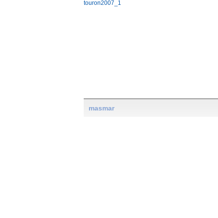
touron2007_1
masmar