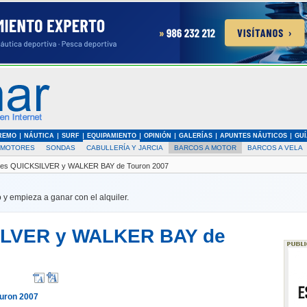
REMO
NÁUTICA
SURF
EQUIPAMIENTO
OPINIÓN
GALERÍAS
APUNTES NÁUTICOS
GUÍ
MOTORES
SONDAS
CABULLERÍA Y JARCIA
BARCOS A MOTOR
BARCOS A VELA
es QUICKSILVER y WALKER BAY de Touron 2007
 y empieza a ganar con el alquiler.
ILVER y WALKER BAY de
uron 2007