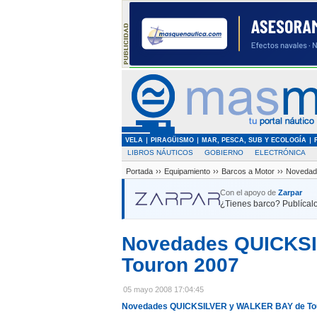
VELA
PIRAGÜISMO
MAR, PESCA, SUB Y ECOLOGÍA
LIBROS NÁUTICOS
GOBIERNO
ELECTRÓNICA
Portada
››
Equipamiento
››
Barcos a Motor
››
Novedad
Con el apoyo de
Zarpar
¿Tienes barco? Publícalo
Novedades QUICKS
Touron 2007
05 mayo 2008 17:04:45
Novedades QUICKSILVER y WALKER BAY de To