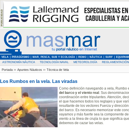
VELA
PIRAGÜISMO
MAR, PESCA, SUB Y ECOLOGÍA
REMO
NÁUTICA
SURF
EQUIPAM
ASTRONOMÍA NÁUTICA
TECNOLOGÍA NAVAL
METEOROLOGÍA
REGLAMENTACIÓN
Portada
››
Apuntes Náuticos
››
Técnica de Vela
Los Rumbos en la vela. Las viradas
Como definición navegando a vela, Rumbo e
del barco y el viento real
. Sus denominaciones
coordinación entre tripulantes. Atención, dec
el que hacemos todos los reglajes y que varí
resultante de los vectores Fuerza y dirección
del barco. Es necesario memorizar este con
vayamos y más fuerte sea la componente de 
viento a la línea de crujía lo que signific
debemos de cazar las velas.