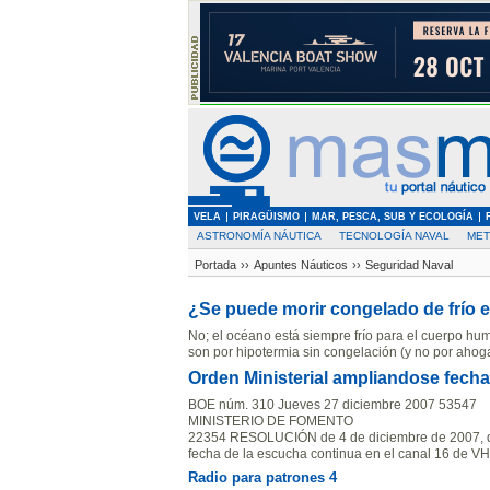
VELA
PIRAGÜISMO
MAR, PESCA, SUB Y ECOLOGÍA
ASTRONOMÍA NÁUTICA
TECNOLOGÍA NAVAL
MET
Portada
››
Apuntes Náuticos
››
Seguridad Naval
¿Se puede morir congelado de frío 
No; el océano está siempre frío para el cuerpo hu
son por hipotermia sin congelación (y no por ahog
Orden Ministerial ampliandose fecha
BOE núm. 310 Jueves 27 diciembre 2007 53547
MINISTERIO DE FOMENTO
22354 RESOLUCIÓN de 4 de diciembre de 2007, de 
fecha de la escucha continua en el canal 16 de VH
Radio para patrones 4