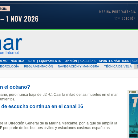
REMO
NÁUTICA
SURF
EQUIPAMIENTO
OPINIÓN
GALERÍAS
APUNTES NÁUTICOS
GUÍ
EOROLOGÍA
REGLAMENTACIÓN
NAVEGACIÓN Y MANIOBRA
TÉCNICA DE VELA
en el océano?
mano, pero nunca baja de 2 ºC. Casi la mitad de las muertes en el mar
amiento).
 de escucha continua en el canal 16
la Dirección General de la Marina Mercante, por la que se amplía la
F por parte de los buques civiles y estaciones costeras españolas.