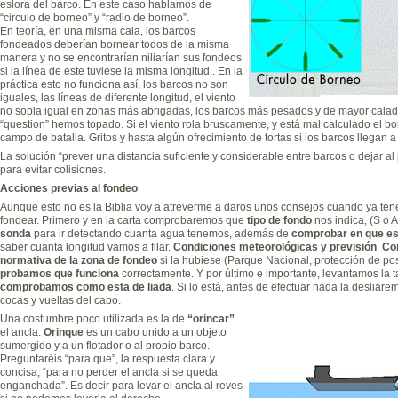
eslora del barco. En este caso hablamos de
“circulo de borneo” y “radio de borneo”.
En teoría, en una misma cala, los barcos
fondeados deberían bornear todos de la misma
manera y no se encontrarían niliarían sus fondeos
si la línea de este tuviese la misma longitud,. En la
práctica esto no funciona así, los barcos no son
iguales, las líneas de diferente longitud, el viento
no sopla igual en zonas más abrigadas, los barcos más pesados y de mayor cala
“question” hemos topado. Si el viento rola bruscamente, y está mal calculado el b
campo de batalla. Gritos y hasta algún ofrecimiento de tortas si los barcos llegan a
La solución “prever una distancia suficiente y considerable entre barcos o dejar a
para evitar colisiones.
Acciones previas al fondeo
Aunque esto no es la Biblia voy a atreverme a daros unos consejos cuando ya t
fondear. Primero y en la carta comprobaremos que
tipo de fondo
nos indica, (S o 
sonda
para ir detectando cuanta agua tenemos, además de
comprobar en que es
saber cuanta longitud vamos a filar.
Condiciones meteorológicas y previsión
.
Cor
normativa de la zona de fondeo
si la hubiese (Parque Nacional, protección de pos
probamos que funciona
correctamente. Y por último e importante, levantamos la 
comprobamos como esta de liada
. Si lo está, antes de efectuar nada la desliar
cocas y vueltas del cabo.
Una costumbre poco utilizada es la de
“orincar”
el ancla.
Orinque
es un cabo unido a un objeto
sumergido y a un flotador o al propio barco.
Preguntaréis “para que”, la respuesta clara y
concisa, “para no perder el ancla si se queda
enganchada”. Es decir para levar el ancla al reves