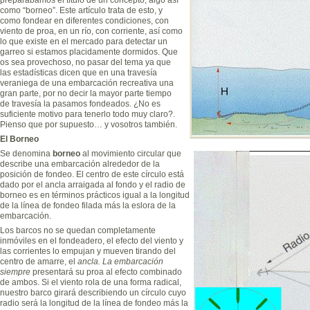
como “borneo”. Este artículo trata de esto, y
como fondear en diferentes condiciones, con
viento de proa, en un río, con corriente, así como
lo que existe en el mercado para detectar un
garreo si estamos placidamente dormidos. Que
os sea provechoso, no pasar del tema ya que
las estadísticas dicen que en una travesía
veraniega de una embarcación recreativa una
gran parte, por no decir la mayor parte tiempo
de travesía la pasamos fondeados. ¿No es
suficiente motivo para tenerlo todo muy claro?.
Pienso que por supuesto… y vosotros también.
El Borneo
Se denomina
borneo
al movimiento circular que
describe una embarcación alrededor de la
posición de fondeo. El centro de este círculo está
dado por el ancla arraigada al fondo y el radio de
borneo es en términos prácticos igual a la longitud
de la línea de fondeo filada más la eslora de la
embarcación.
Los barcos no se quedan completamente
inmóviles en el fondeadero, el efecto del viento y
las corrientes lo empujan y mueven tirando del
centro de amarre, el
ancla. La embarcación
siempre
presentará su proa al efecto combinado
de ambos. Si el viento rola de una forma radical,
nuestro barco girará describiendo un círculo cuyo
radio será la longitud de la línea de fondeo más la