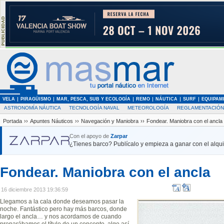
VELA
PIRAGÜISMO
MAR, PESCA, SUB Y ECOLOGÍA
REMO
NÁUTICA
SURF
EQUIPAM
ASTRONOMÍA NÁUTICA
TECNOLOGÍA NAVAL
METEOROLOGÍA
REGLAMENTACIÓN
Portada
››
Apuntes Náuticos
››
Navegación y Maniobra
››
Fondear. Maniobra con el ancla
Con el apoyo de
Zarpar
¿Tienes barco? Publícalo y empieza a ganar con el alquil
Fondear. Maniobra con el ancla
16 diciembre 2013 19:36:59
Llegamos a la cala donde deseamos pasar la
noche. Fantástico pero hay más barcos, donde
largo el ancla… y nos acordamos de cuando
preparábamos el título de un concepto, algo así