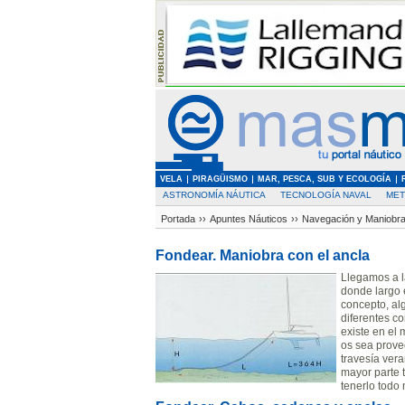
VELA
PIRAGÜISMO
MAR, PESCA, SUB Y ECOLOGÍA
ASTRONOMÍA NÁUTICA
TECNOLOGÍA NAVAL
MET
Portada
››
Apuntes Náuticos
››
Navegación y Maniobr
Fondear. Maniobra con el ancla
Llegamos a l
donde largo 
concepto, alg
diferentes co
existe en el
os sea prove
travesía ver
mayor parte 
tenerlo todo