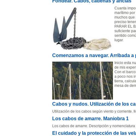
Fondear. Cabos, cadenas y anclas
Cuanta impor
marítimo por
muchos que p
preciso ten
PARAR EL 
suficiente pa
sentido comú
lugar.
Comenzamos a navegar. Arribada a 
Inicio esta 
de mis exper
Con el barco
a poco nos i
tierra, calc
mesa de derr
Cabos y nudos. Utilización de los c
Utilización de los cabos según viento y corriente
Los cabos de amarre. Maniobra 1
Los cabos de amarre. Descripción y nomenclatura
El cuidado y la protección de las vel