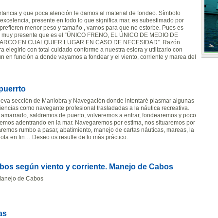
tancia y que poca atención le damos al material de fondeo. Símbolo
 excelencia, presente en todo lo que significa mar. es subestimado por
refieren menor peso y tamaño , vamos para que no estorbe. Pues es
er muy presente que es el “ÚNICO FRENO, EL ÚNICO DE MEDIO DE
BARCO EN CUALQUIER LUGAR EN CASO DE NECESIDAD”. Razón
ra elegirlo con total cuidado conforme a nuestra eslora y utilizarlo con
n en función a donde vayamos a fondear y el viento, corriente y marea del
puerrto
nueva sección de Maniobra y Navegación donde intentaré plasmar algunas
iencias como navegante profesional trasladadas a la náutica recreativa.
 amarrado, saldremos de puerto, volveremos a entrar, fondearemos y poco
remos adentrando en la mar. Navegaremos por estima, nos situaremos por
ularemos rumbo a pasar, abatimiento, manejo de cartas náuticas, mareas, la
ota en fin… Deseo os resulte de lo más práctico.
abos según viento y corriente. Manejo de Cabos
. Manejo de Cabos
as