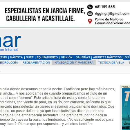
REMO
NÁUTICA
SURF
EQUIPAMIENTO
OPINIÓN
GALERÍAS
APUNTES NÁUTICOS
GUÍ
EOROLOGÍA
REGLAMENTACIÓN
NAVEGACIÓN Y MANIOBRA
TÉCNICA DE VELA
a
a cala donde deseamos pasar la noche. Fantástico pero hay más barcos,
el ancla… y nos acordamos de cuando preparábamos el título de un
o así como “borneo”. Este artículo trata de esto, y como fondear en
ndiciones, con viento de proa, en un río, con corriente, así como lo que
 mercado para detectar un garreo si estamos placidamente dormidos. Que
choso, no pasar del tema ya que las estadísticas dicen que en una
aniega de una embarcación recreativa una gran parte, por no decir la
tiempo de travesía la pasamos fondeados. ¿No es suficiente motivo para
 muy claro?. Pienso que por supuesto… y vosotros también.