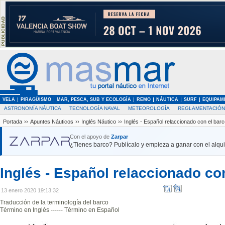
VELA
PIRAGÜISMO
MAR, PESCA, SUB Y ECOLOGÍA
REMO
NÁUTICA
SURF
EQUIPAM
ASTRONOMÍA NÁUTICA
TECNOLOGÍA NAVAL
METEOROLOGÍA
REGLAMENTACIÓN
Portada
››
Apuntes Náuticos
››
Inglés Náutico
››
Inglés - Español relaccionado con el barc
Con el apoyo de
Zarpar
¿Tienes barco? Publícalo y empieza a ganar con el alquil
Inglés - Español relaccionado co
13 enero 2020 19:13:32
Traducción de la terminología del barco
Término en Inglés ------ Término en Español