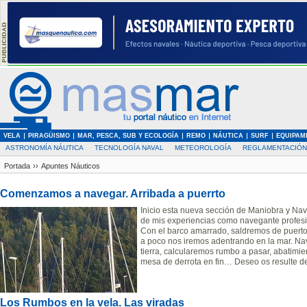
VELA
PIRAGÜISMO
MAR, PESCA, SUB Y ECOLOGÍA
REMO
NÁUTICA
SURF
EQUIPAM
ASTRONOMÍA NÁUTICA
TECNOLOGÍA NAVAL
METEOROLOGÍA
REGLAMENTACIÓN
Portada
››
Apuntes Náuticos
Comenzamos a navegar. Arribada a puerrto
Inicio esta nueva sección de Maniobra y Na
de mis experiencias como navegante profesio
Con el barco amarrado, saldremos de puerto
a poco nos iremos adentrando en la mar. Na
tierra, calcularemos rumbo a pasar, abatimie
mesa de derrota en fin… Deseo os resulte de
Los Rumbos en la vela. Las viradas