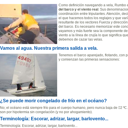
Como definición navegando a vela, Rumbo e
del barco y el viento real
. Sus denominaciones
coordinación entre tripulantes. Atención, dec
el que hacemos todos los reglajes y que varí
resultante de los vectores Fuerza y dirección
del barco. Es necesario memorizar este con
vayamos y más fuerte sea la componente de 
viento a la línea de crujía lo que signific
debemos de cazar las velas.
Vamos al agua. Nuestra primera salida a vela.
Tenemos el barco aparejado, flotando, con pa
y comienzan las primeras sensaciones:
¿Se puede morir congelado de frío en el océano?
No; el océano está siempre frío para el cuerpo humano, pero nunca baja de 2 ºC. 
son por hipotermia sin congelación (y no por ahogamiento).
Terminología: Escorar, adrizar, largar, barlovento...
Terminología: Escorar, adrizar, largar, barlovento...