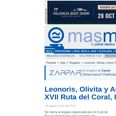
VELA
PIRAGÜISMO
MAR, PESCA, SUB Y ECOLOGÍA
REGATAS OCEÁNICAS
SOLITARIOS Y A2
REGAT
Portada
››
Vela
››
Regatas
››
Leonoris, Olivita y Amor 
Con el apoyo de
Zarpar
¿Tienes barco? Publícalo
Leonoris, Olivita y 
XVII Ruta del Coral, 
19 agosto 2024 06:37:07
Se cierra la regata organizada por el Club de
Mar de Almería tras tres jornadas de