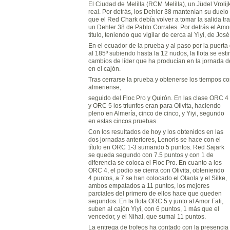
El Ciudad de Melilla (RCM Melilla), un Jüdel Vrolij
real. Por detrás, los Dehler 38 mantenían su duelo
que el Red Chark debía volver a tomar la salida tra
un Dehler 38 de Pablo Corrales. Por detrás el Amo
título, teniendo que vigilar de cerca al Yiyi, de Jos
En el ecuador de la prueba y al paso por la puerta
al 185º subiendo hasta la 12 nudos, la flota se es
cambios de líder que ha producían en la jornada d
en el cajón.
Tras cerrarse la prueba y obtenerse los tiempos co
almeriense,
seguido del Floc Pro y Quirón. En las clase ORC 4
y ORC 5 los triunfos eran para Olivita, haciendo
pleno en Almería, cinco de cinco, y Yiyi, segundo
en estas cincos pruebas.
Con los resultados de hoy y los obtenidos en las
dos jornadas anteriores, Lenoris se hace con el
título en ORC 1-3 sumando 5 puntos. Red Sajark
se queda segundo con 7.5 puntos y con 1 de
diferencia se coloca el Floc Pro. En cuanto a los
ORC 4, el podio se cierra con Olivita, obteniendo
4 puntos, a 7 se han colocado el Olaola y el Silke,
ambos empatados a 11 puntos, los mejores
parciales del primero de ellos hace que queden
segundos. En la flota ORC 5 y junto al Amor Fati,
suben al cajón Yiyi, con 6 puntos, 1 más que el
vencedor, y el Nihal, que sumal 11 puntos.
La entrega de trofeos ha contado con la presencia