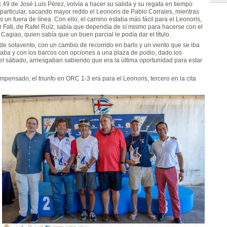
k 49 de José Luis Pérez, volvía a hacer su salida y su regata en tiempo
 particular, sacando mayor redito el Leonoris de Pablo Corrales, mientras
s un fuera de línea. Con ello, el camino estaba más fácil para el Leonoris,
r Fati, de Rafel Ruíz, sabía que dependía de sí mismo para hacerse con el
é Cagiao, quien sabía que un buen parcial le podía dar el título.
 de sotavento, con un cambio de recorrido en barlo y un viento que se iba
tiraba y con los barcos con opciones a una plaza de podio, dado los
el sábado, arriesgaban sabiendo que era la última oportunidad para estar
mpensado, el triunfo en ORC 1-3 era para el Leonoris, tercero en la cita