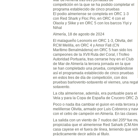
competición en la que se ha podido completar el
programa establecido de cinco pruebas
El podio almeriense se completa en ORC 1-3
con Red Shark y Floc Pro, en ORC 4 con el
Olaola y Slike y en ORC 5 con los barcos Yiyi y
Nihal
Almería, 18 de agosto de 2024
El malagueño Leonoris en ORC 1-3, Olivita, del
RCM Melilla, en ORC 4 y Amor Fati (CN
Marítimo Benalmádena) en ORC 5 han sido los
campeones de la XVII Ruta del Coral, I Trofeo
Autoridad Portuaria, tras cerrarse hoy en el Club
de Mar de Almería la tercera jornada en la que
se han completado una prueba, completándose
así el programada establecido de cinco pruebas
en estos tres de día de competición, con dos
pruebas barlovento-sotavento el viernes, una rega
sotavento.
La cita almeriense, además, era puntuable para e
Vela y para la Copa de España de Crucero ORC Z
Poco o nada iba cambiar el guion en esta tercera j
melillense Olivita, armado por Luis Cobreros y na
con el cetro de campeón en Almería. En las clases
La salida con un viento de 7 nudos del 205º fue muy 
propiciaba que el almeriense Red Sahark (CM Almerí
casa cayese en el fuera de línea, teniendo que volv
prácticamente decir adiós al título.