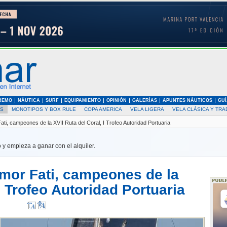
REMO
NÁUTICA
SURF
EQUIPAMIENTO
OPINIÓN
GALERÍAS
APUNTES NÁUTICOS
GUÍ
AS
MONOTIPOS Y BOX RULE
COPA AMERICA
VELA LIGERA
VELA CLÁSICA Y TRA
Fati, campeones de la XVII Ruta del Coral, I Trofeo Autoridad Portuaria
 y empieza a ganar con el alquiler.
Amor Fati, campeones de la
I Trofeo Autoridad Portuaria